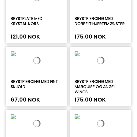
BRYSTPLATE MED
BRYSTPIERCING MED
KRYSTALLKORS
DOBBELT HJERTEMØNSTER
121,00 NOK
175,00 NOK
BRYSTPIERCING MED FINT
BRYSTPIERCING MED
SKJOLD
MARQUISE OG ANGEL
WINGS
67,00 NOK
175,00 NOK