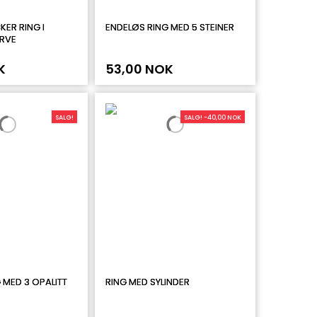
KER RING I
ENDELØS RING MED 5 STEINER
RVE
K
53,00 NOK
SALG!
SALG! -40,00 NOK
 MED 3 OPALITT
RING MED SYLINDER