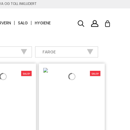
A OG TOLL INKLUDERT
RVERN
SALG
HYGIENE
R
FARGE
SALG!
SALG!