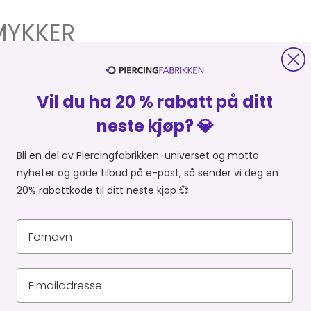
MYKKER
lige varianter på nett her fra Dansk Webshop. Alle
Vil du ha 20 % rabatt på ditt
neste kjøp? 💎
Bli en del av Piercingfabrikken-universet og motta
nyheter og gode tilbud på e-post, så sender vi deg en
20% rabattkode til ditt neste kjøp 💞
BRIKKEN
HANDLE FRA
Du er i