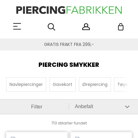
GRATIS FRAKT FRA 299,-
PIERCING SMYKKER
Navlepiercinger
Gavekort
Ørepiercing
Tøye ut
Filter
713 stilarter fundet