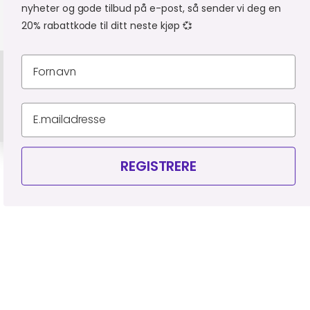
nyheter og gode tilbud på e-post, så sender vi deg en
20% rabattkode til ditt neste kjøp 💞
Personvernerklæring
Leveringsbetingelser
Organisasjonsnummer 927 523 795
© Piercingfabrikken.dk 2026
REGISTRERE