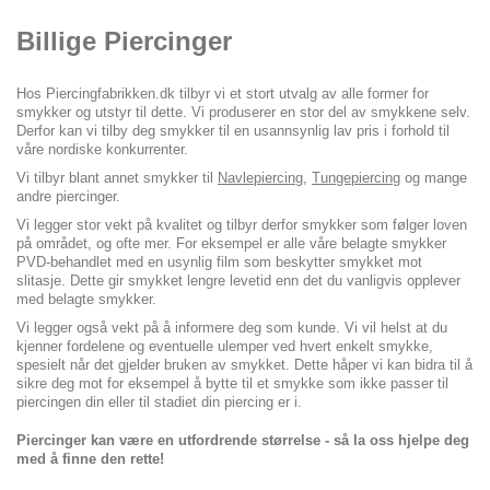
Billige Piercinger
Hos Piercingfabrikken.dk tilbyr vi et stort utvalg av alle former for
smykker og utstyr til dette. Vi produserer en stor del av smykkene selv.
Derfor kan vi tilby deg smykker til en usannsynlig lav pris i forhold til
våre nordiske konkurrenter.
Vi tilbyr blant annet smykker til
Navlepiercing
,
Tungepiercing
og mange
andre piercinger.
Vi legger stor vekt på kvalitet og tilbyr derfor smykker som følger loven
på området, og ofte mer. For eksempel er alle våre belagte smykker
PVD-behandlet med en usynlig film som beskytter smykket mot
slitasje. Dette gir smykket lengre levetid enn det du vanligvis opplever
med belagte smykker.
Vi legger også vekt på å informere deg som kunde. Vi vil helst at du
kjenner fordelene og eventuelle ulemper ved hvert enkelt smykke,
spesielt når det gjelder bruken av smykket. Dette håper vi kan bidra til å
sikre deg mot for eksempel å bytte til et smykke som ikke passer til
piercingen din eller til stadiet din piercing er i.
Piercinger kan være en utfordrende størrelse - så la oss hjelpe deg
med å finne den rette!