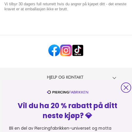
Vi tilbyr 30 dagers full returrett hvis du angrer på kjøpet ditt - det eneste
kravet er at emballasjen ikke er brutt.
HJELP OG KONTAKT
OM PIERCINGFABRIKKEN
Vil du ha 20 % rabatt på ditt
MER FRA PIERCINGFABRIKKEN
neste kjøp? 💎
HANDLE FRA
Du er i
Bli en del av Piercingfabrikken-universet og motta