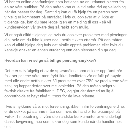
Vi har en online chatfunksjon som betjenes av en utdannet piercer fra
en av våre butikker. På den måten kan du alltid søke råd og veiledning
når det passer for deg. Samtidig kan du få hjelp fra en person som
virkelig er kompetent på området. Hvis du opplever at vi ikke er
tilgjengelige, kan du bare legge igjen en melding til oss - så vil
kundeservicen vår svare deg så raskt som mulig.
Vi er også alltid tilgjengelige hvis du opplever problemer med piercingen
din, selv om du ikke kjøper noe i nettbutikken etterpå. På den måten
kan vi alltid hjelpe deg hvis det skulle oppstå problemer, eller hvis du
kanskje ønsker en annen vurdering enn den pierceren din ga deg.
Hvordan kan vi selge så billige piercing-smykker?
Dette er selvfølgelig et av de spørsmålene som dukker opp først når
folk ser prisene våre, men frykt ikke, kvaliteten vår er fullt på høyde
med alle andre nettbutikker. Vi produserer over 75% av produktene våre
selv, og hopper derfor over mellomleddet. På den måten selger vi
faktisk direkte fra fabrikken til DEG, og gjør det dermed mulig å
opprettholde et høyt nivå til tross for de lave prisene.
Hvis smykkene våre, mot forventning, ikke innfrir forventningene dine,
er du dekket på samme måte som hvis du handler for eksempel på
Føtex. I motsetning til våre utenlandske konkurrenter er vi underlagt
dansk lovgivning, noe som sikrer deg som kunde når du handler hos
oss.