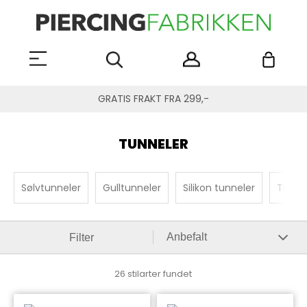
GRATIS FRAKT FRA 299,-
TUNNELER
Sølvtunneler
Gulltunneler
Silikon tunneler
Tunnel
Filter
26 stilarter fundet