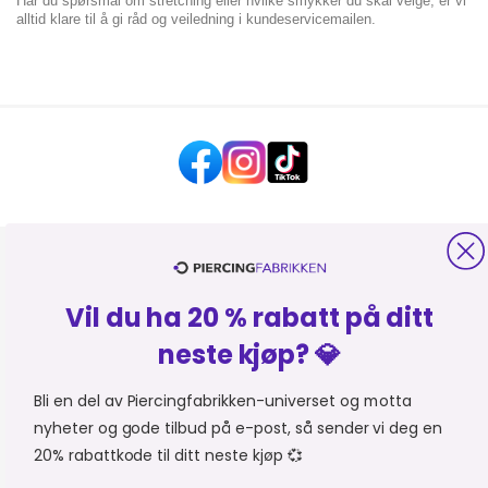
Har du spørsmål om stretching eller hvilke smykker du skal velge, er vi
alltid klare til å gi råd og veiledning i kundeservicemailen.
HJELP OG KONTAKT
Vil du ha 20 % rabatt på ditt
OM PIERCINGFABRIKKEN
neste kjøp? 💎
MER FRA PIERCINGFABRIKKEN
Bli en del av Piercingfabrikken-universet og motta
nyheter og gode tilbud på e-post, så sender vi deg en
HANDLE FRA
Du er i
20% rabattkode til ditt neste kjøp 💞