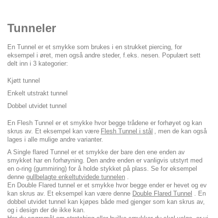
Tunneler
En Tunnel er et smykke som brukes i en strukket piercing, for
eksempel i øret, men også andre steder, f.eks. nesen. Populært sett
delt inn i 3 kategorier:
Kjøtt tunnel
Enkelt utstrakt tunnel
Dobbel utvidet tunnel
En Flesh Tunnel er et smykke hvor begge trådene er forhøyet og kan
skrus av. Et eksempel kan være
Flesh Tunnel i stål
, men de kan også
lages i alle mulige andre varianter.
A Single flared Tunnel er et smykke der bare den ene enden av
smykket har en forhøyning. Den andre enden er vanligvis utstyrt med
en o-ring (gummiring) for å holde stykket på plass. Se for eksempel
denne
gullbelagte enkeltutvidede tunnelen
.
En Double Flared tunnel er et smykke hvor begge ender er hevet og ev
kan skrus av. Et eksempel kan være denne
Double Flared Tunnel
. En
dobbel utvidet tunnel kan kjøpes både med gjenger som kan skrus av,
og i design der de ikke kan.