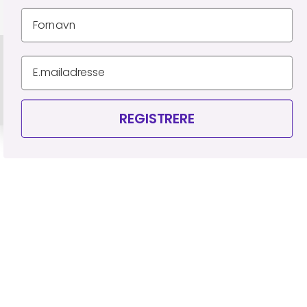
Personvernerklæring
Leveringsbetingelser
Organisasjonsnummer 927 523 795
© Piercingfabrikken.dk 2026
REGISTRERE