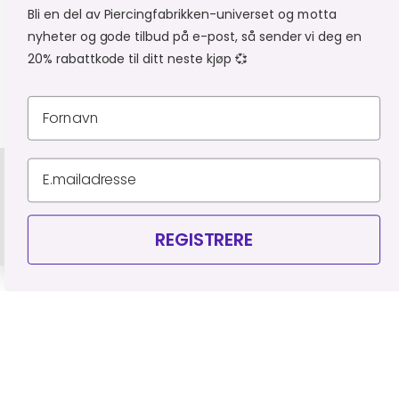
Bli en del av Piercingfabrikken-universet og motta
MER FRA PIERCINGFABRIKKEN
nyheter og gode tilbud på e-post, så sender vi deg en
20% rabattkode til ditt neste kjøp 💞
HANDLE FRA
Du er i
Personvernerklæring
Leveringsbetingelser
Organisasjonsnummer 927 523 795
© Piercingfabrikken.dk 2026
REGISTRERE