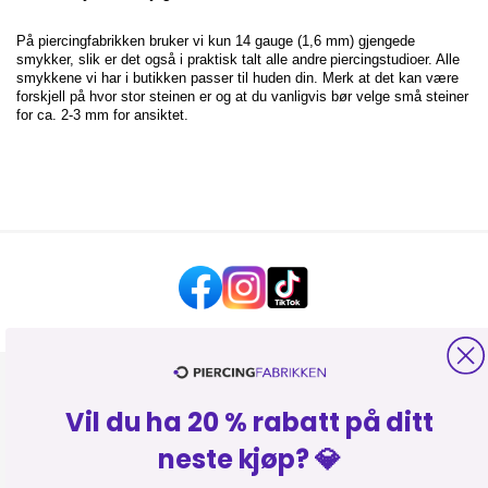
På piercingfabrikken bruker vi kun 14 gauge (1,6 mm) gjengede
smykker, slik er det også i praktisk talt alle andre
piercingstudioer. Alle
smykkene vi har i butikken passer til huden din. Merk at det kan være
forskjell på hvor stor steinen er og at du vanligvis bør velge små steiner
for ca. 2-3 mm for ansiktet.
HJELP OG KONTAKT
Vil du ha 20 % rabatt på ditt
OM PIERCINGFABRIKKEN
neste kjøp? 💎