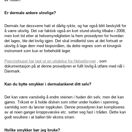
Er dermale ankere ulovlige?
Dermals har dessverre hatt et dårlig rykte, og har også blitt beskyldt for
å være ulovlig. Det var faktisk også en kort stund
ulovlig tilbake i 2008,
men kort tid etter at helsemyndigheten la frem prosedyren for hvordan
det lages, ble det
lovlig igjen. Det skal imidlertid sies at det fortsatt er
ulovlig å lage dem med biopsinålen, da dette regnes som et
kirurgisk
instrument som kun er forbeholdt leger.
Piercinghuset har lagt ut en uttalelse fra Helsetilsynet
,
som
dokumentasjon på at denne prosedyren er fullt lovlig
å utføre med nål i
Danmark.
Kan du bytte smykker i dermalankeret ditt selv?
Det kan være vanskelig å endre steinen i huden din selv, men det kan
gjøres. Trikset er å holde disken som
sitter under huden i spenning,
samtidig som du løsner toppkulen. Denne prosedyren kan kompliseres
av at noen ganger kroppsvæske etc. setter seg fast i tråden. Dette kan
godt resultere i at ballen blir ekstra stram.
Hvilke smykker bør jeg bruke?