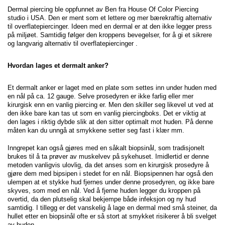
Dermal piercing ble oppfunnet av Ben fra House Of Color Piercing
studio i USA. Den er ment som et lettere og mer bærekraftig alternativ
til overflatepiercinger. Ideen med en dermal er at den ikke legger press
på miljøet. Samtidig følger den kroppens bevegelser, for å gi et sikrere
og langvarig alternativ til overflatepiercinger
.
Hvordan lages et dermalt anker?
Et dermalt anker er laget med en plate som settes inn under huden med
en nål på ca. 12 gauge. Selve prosedyren er ikke farlig eller mer
kirurgisk enn en vanlig piercing er. Men den skiller seg likevel ut ved at
den ikke bare kan tas ut som en vanlig piercingboks. Det er viktig at
den lages i riktig dybde slik at den sitter optimalt mot huden. På denne
måten kan du unngå at smykkene setter seg fast i klær mm.
Inngrepet kan også gjøres med en såkalt biopsinål, som tradisjonelt
brukes til å ta prøver av muskelvev på
sykehuset. Imidlertid er denne
metoden vanligvis ulovlig, da det anses som en kirurgisk prosedyre å
gjøre dem med bipsipen i stedet for en nål. Biopsipennen har også den
ulempen at et stykke hud fjernes under denne prosedyren, og ikke bare
skyves, som med en nål. Ved å fjerne huden legger du kroppen på
overtid, da den plutselig skal bekjempe både infeksjon og ny hud
samtidig. I tillegg er det vanskelig å lage en dermal med små steiner, da
hullet etter en biopsinål ofte er så stort at smykket risikerer å bli svelget
av huden.