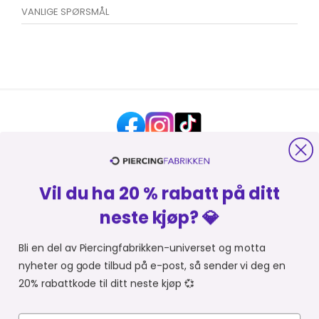
VANLIGE SPØRSMÅL
Vil du ha 20 % rabatt på ditt
HJELP OG KONTAKT
neste kjøp? 💎
OM PIERCINGFABRIKKEN
Bli en del av Piercingfabrikken-universet og motta
nyheter og gode tilbud på e-post, så sender vi deg en
MER FRA PIERCINGFABRIKKEN
20% rabattkode til ditt neste kjøp 💞
HANDLE FRA
Du er i