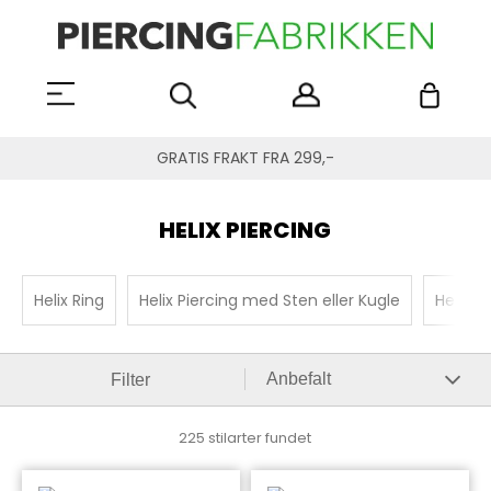
GRATIS FRAKT FRA 299,-
HELIX PIERCING
Helix Ring
Helix Piercing med Sten eller Kugle
Helix-s
Filter
225 stilarter fundet