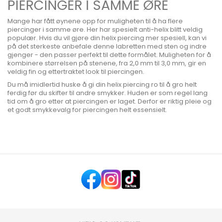
PIERCINGER I SAMME ØRE
Mange har fått øynene opp for muligheten til å ha flere
piercinger i samme øre. Her har spesielt anti-helix blitt veldig
populær. Hvis du vil gjøre din helix piercing mer spesiell, kan vi
på det sterkeste anbefale denne labretten med sten og indre
gjenger - den passer perfekt til dette formålet. Muligheten for å
kombinere størrelsen på stenene, fra 2,0 mm til 3,0 mm, gir en
veldig fin og ettertraktet look til piercingen.
Du må imidlertid huske å gi din helix piercing ro til å gro helt
ferdig før du skifter til andre smykker. Huden er som regel lang
tid om å gro etter at piercingen er laget. Derfor er riktig pleie og
et godt smykkevalg for piercingen helt essensielt.