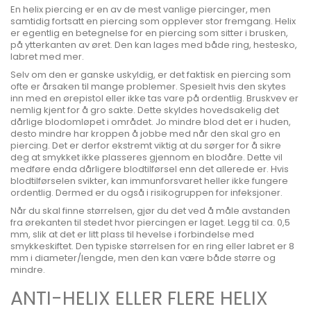
En helix piercing er en av de mest vanlige piercinger, men
samtidig fortsatt en piercing som opplever stor fremgang. Helix
er egentlig en betegnelse for en piercing som sitter i brusken,
på ytterkanten av øret. Den kan lages med både ring, hestesko,
labret med mer.
Selv om den er ganske uskyldig, er det faktisk en piercing som
ofte er årsaken til mange problemer. Spesielt hvis den skytes
inn med en ørepistol eller ikke tas vare på ordentlig. Bruskvev er
nemlig kjent for å gro sakte. Dette skyldes hovedsakelig det
dårlige blodomløpet i området. Jo mindre blod det er i huden,
desto mindre har kroppen å jobbe med når den skal gro en
piercing. Det er derfor ekstremt viktig at du sørger for å sikre
deg at smykket ikke plasseres gjennom en blodåre. Dette vil
medføre enda dårligere blodtilførsel enn det allerede er. Hvis
blodtilførselen svikter, kan immunforsvaret heller ikke fungere
ordentlig. Dermed er du også i risikogruppen for infeksjoner.
Når du skal finne størrelsen, gjør du det ved å måle avstanden
fra ørekanten til stedet hvor piercingen er laget. Legg til ca. 0,5
mm, slik at det er litt plass til hevelse i forbindelse med
smykkeskiftet. Den typiske størrelsen for en ring eller labret er 8
mm i diameter/lengde, men den kan være både større og
mindre.
ANTI-HELIX ELLER FLERE HELIX