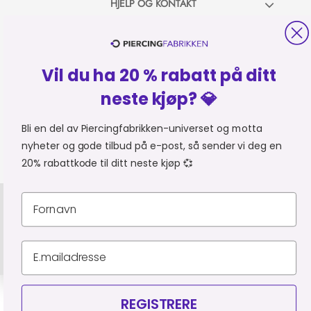
HJELP OG KONTAKT
OM PIERCINGFABRIKKEN
Vil du ha 20 % rabatt på ditt
MER FRA PIERCINGFABRIKKEN
neste kjøp? 💎
HANDLE FRA
Du er i
Bli en del av Piercingfabrikken-universet og motta
nyheter og gode tilbud på e-post, så sender vi deg en
20% rabattkode til ditt neste kjøp 💞
Personvernerklæring
Leveringsbetingelser
Organisasjonsnummer 927 523 795
© Piercingfabrikken.dk 2026
REGISTRERE