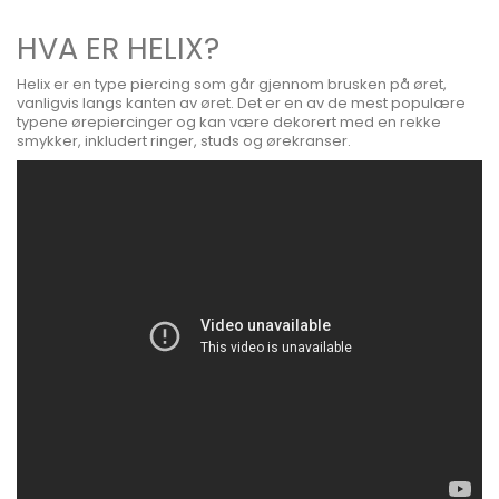
HVA ER HELIX?
Helix er en type piercing som går gjennom brusken på øret,
vanligvis langs kanten av øret. Det er en av de mest populære
typene ørepiercinger og kan være dekorert med en rekke
smykker, inkludert ringer, studs og ørekranser.