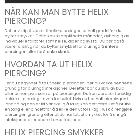
NÅR KAN MAN BYTTE HELIX
PIERCING?
Det er viktig å vente til helix-piercingen er helt grodd før du
bytter smykket. Dette kan ta opptil seks måneder, avhengig av
individuelle faktorer som helse, alder og livsstil. Du bør også
være forsiktig når du bytter smykket for å unngå å irritere
piercingen eller forårsake skade.
HVORDAN TA UT HELIX
PIERCING?
Før du begynner å ta ut helix-piercingen, bør du vaske hendene
grundig for å unngå infeksjoner. Deretter bør du skru av kula
eller annen pynt som er på piercingen. Du kan deretter forsiktig
trekke ut piercingstaven fra hullet. Hvis du har hatt piercingen i
lang tid og den er litt vanskelig å ta ut, kan det være lurt å bruke
en tang eller pincett for å trekke den ut forsiktig. Husk å rengjøre
piercingen grundig etter at du har tatt ut smykket for å unngå
infeksjoner eller andre komplikasjoner.
HELIX PIERCING SMYKKER