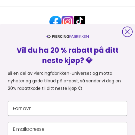
Vil du ha 20 % rabatt på ditt
HJELP OG KONTAKT
neste kjøp? 💎
OM PIERCINGFABRIKKEN
Bli en del av Piercingfabrikken-universet og motta
nyheter og gode tilbud på e-post, så sender vi deg en
MER FRA PIERCINGFABRIKKEN
20% rabattkode til ditt neste kjøp 💞
HANDLE FRA
Du er i
Personvernerklæring
Leveringsbetingelser