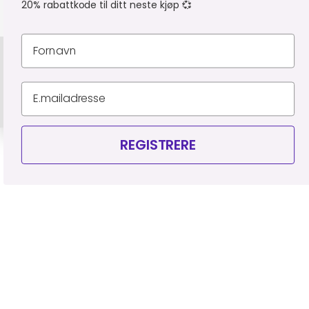
20% rabattkode til ditt neste kjøp 💞
Personvernerklæring
Leveringsbetingelser
Organisasjonsnummer 927 523 795
© Piercingfabrikken.dk 2026
REGISTRERE