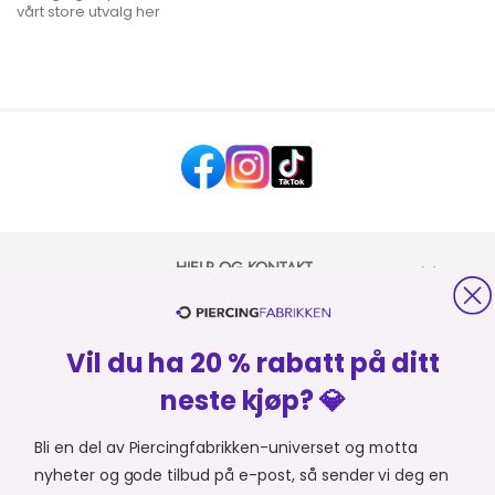
vårt store utvalg her
HJELP OG KONTAKT
OM PIERCINGFABRIKKEN
Vil du ha 20 % rabatt på ditt
MER FRA PIERCINGFABRIKKEN
neste kjøp? 💎
Bli en del av Piercingfabrikken-universet og motta
HANDLE FRA
Du er i
nyheter og gode tilbud på e-post, så sender vi deg en