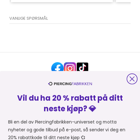
VANLIGE SPØRSMÅL
Vil du ha 20 % rabatt på ditt
HJELP OG KONTAKT
neste kjøp? 💎
OM PIERCINGFABRIKKEN
Bli en del av Piercingfabrikken-universet og motta
nyheter og gode tilbud på e-post, så sender vi deg en
MER FRA PIERCINGFABRIKKEN
20% rabattkode til ditt neste kjøp 💞