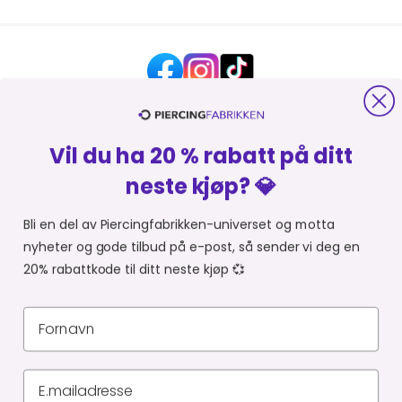
Vil du ha 20 % rabatt på ditt
HJELP OG KONTAKT
neste kjøp? 💎
OM PIERCINGFABRIKKEN
Bli en del av Piercingfabrikken-universet og motta
nyheter og gode tilbud på e-post, så sender vi deg en
MER FRA PIERCINGFABRIKKEN
20% rabattkode til ditt neste kjøp 💞
HANDLE FRA
Du er i
Personvernerklæring
Leveringsbetingelser