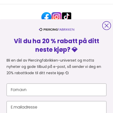
Vil du ha 20 % rabatt på ditt
HJELP OG KONTAKT
neste kjøp? 💎
OM PIERCINGFABRIKKEN
Bli en del av Piercingfabrikken-universet og motta
nyheter og gode tilbud på e-post, så sender vi deg en
MER FRA PIERCINGFABRIKKEN
20% rabattkode til ditt neste kjøp 💞
HANDLE FRA
Du er i
Personvernerklæring
Leveringsbetingelser