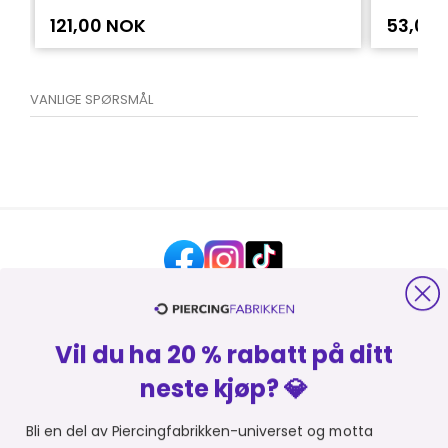
121,00 NOK
53,00
VANLIGE SPØRSMÅL
Vil du ha 20 % rabatt på ditt
HJELP OG KONTAKT
neste kjøp? 💎
OM PIERCINGFABRIKKEN
Bli en del av Piercingfabrikken-universet og motta