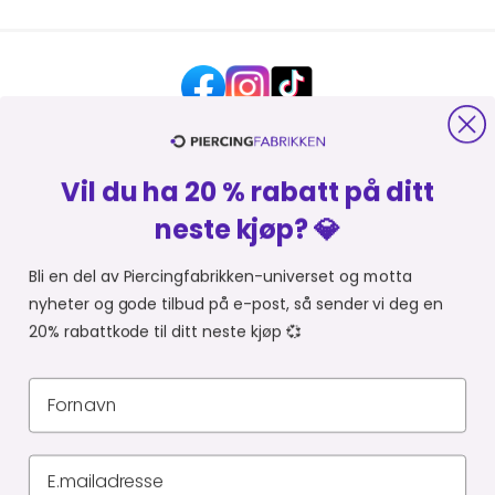
Vil du ha 20 % rabatt på ditt
HJELP OG KONTAKT
neste kjøp? 💎
OM PIERCINGFABRIKKEN
Bli en del av Piercingfabrikken-universet og motta
nyheter og gode tilbud på e-post, så sender vi deg en
MER FRA PIERCINGFABRIKKEN
20% rabattkode til ditt neste kjøp 💞
HANDLE FRA
Du er i
Personvernerklæring
Leveringsbetingelser