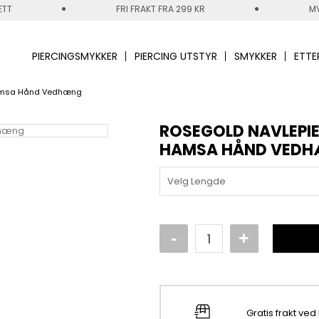
ETT
FRI FRAKT FRA 299 KR
MV
PIERCINGSMYKKER
PIERCING UTSTYR
SMYKKER
ETTE
Hamsa Hånd Vedhæng
ROSEGOLD NAVLEPI
HAMSA HÅND VED
Velg Lengde
Gratis frakt ved