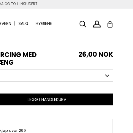
A OG TOLL INKLUDERT
RVERN
SALG
HYGIENE
26,00 NOK
ERCING MED
HÆNG
LEGG I HANDLEKURV
 kjøp over 299