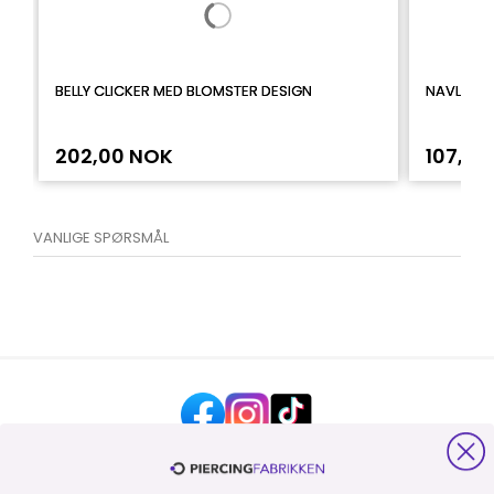
BELLY CLICKER MED BLOMSTER DESIGN
NAVLEPIE
202,00 NOK
107,00
VANLIGE SPØRSMÅL