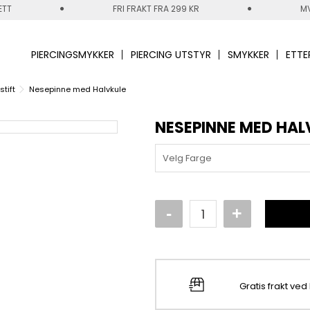
ETT
FRI FRAKT FRA 299 KR
MV
PIERCINGSMYKKER
PIERCING UTSTYR
SMYKKER
ETTE
tift
Nesepinne med Halvkule
NESEPINNE MED HAL
Velg Farge
Gratis frakt ved