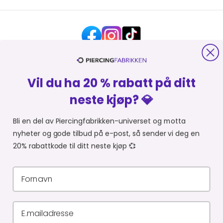
Vil du ha 20 % rabatt på ditt
HJELP OG KONTAKT
neste kjøp? 💎
OM PIERCINGFABRIKKEN
Bli en del av Piercingfabrikken-universet og motta
nyheter og gode tilbud på e-post, så sender vi deg en
MER FRA PIERCINGFABRIKKEN
20% rabattkode til ditt neste kjøp 💞
HANDLE FRA
Du er i
Personvernerklæring
Leveringsbetingelser