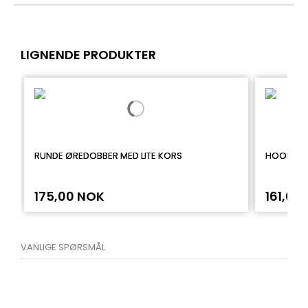
LIGNENDE PRODUKTER
RUNDE ØREDOBBER MED LITE KORS
HOOP ØR
175,00 NOK
161,00
VANLIGE SPØRSMÅL