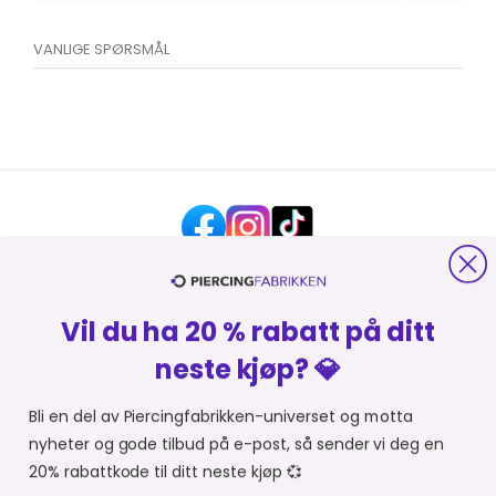
VANLIGE SPØRSMÅL
Vil du ha 20 % rabatt på ditt
HJELP OG KONTAKT
neste kjøp? 💎
OM PIERCINGFABRIKKEN
Bli en del av Piercingfabrikken-universet og motta
nyheter og gode tilbud på e-post, så sender vi deg en
MER FRA PIERCINGFABRIKKEN
20% rabattkode til ditt neste kjøp 💞