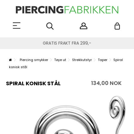
GRATIS FRAKT FRA 299,-
Piercing smykker
Tøye ut
Strekkutstyr
Taper
Spiral
konisk stål
134,00 NOK
SPIRAL KONISK STÅL