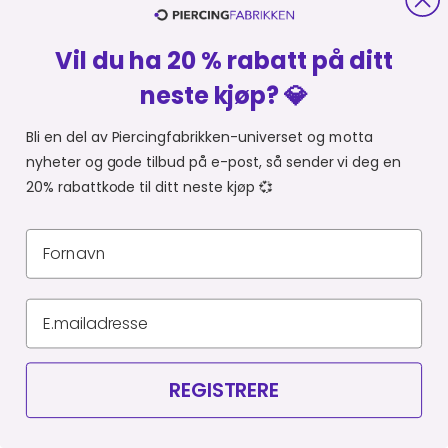
OM PIERCINGFABRIKKEN
Vil du ha 20 % rabatt på ditt
MER FRA PIERCINGFABRIKKEN
neste kjøp? 💎
Bli en del av Piercingfabrikken-universet og motta
HANDLE FRA
Du er i
nyheter og gode tilbud på e-post, så sender vi deg en
20% rabattkode til ditt neste kjøp 💞
Personvernerklæring
Leveringsbetingelser
Organisasjonsnummer 927 523 795
© Piercingfabrikken.dk 2026
REGISTRERE