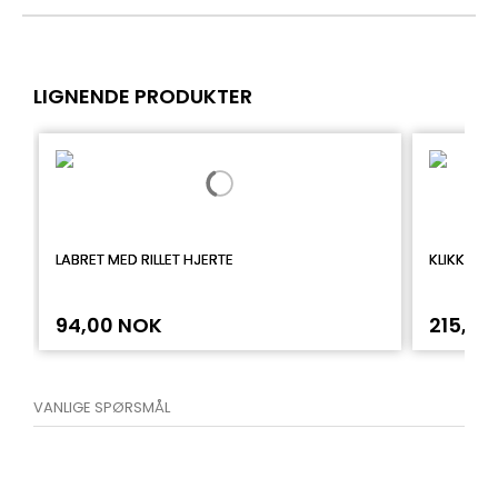
LIGNENDE PRODUKTER
LABRET MED RILLET HJERTE
KLIKKERRI
94,00 NOK
215,00
VANLIGE SPØRSMÅL