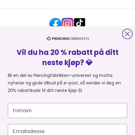
Vil du ha 20 % rabatt på ditt
HJELP OG KONTAKT
neste kjøp? 💎
OM PIERCINGFABRIKKEN
Bli en del av Piercingfabrikken-universet og motta
nyheter og gode tilbud på e-post, så sender vi deg en
MER FRA PIERCINGFABRIKKEN
20% rabattkode til ditt neste kjøp 💞
HANDLE FRA
Du er i
Personvernerklæring
Leveringsbetingelser