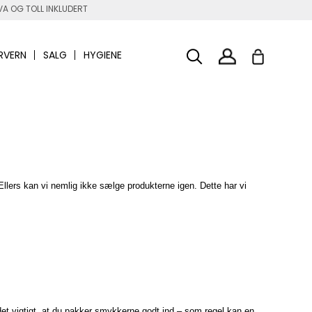
A OG TOLL INKLUDERT
RVERN
SALG
HYGIENE
Ellers kan vi nemlig ikke sælge produkterne igen. Dette har vi
et vigtigt, at du pakker smykkerne godt ind – som regel kan en