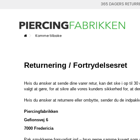
365 DAGERS RETURR
Komme tilbake
Returnering / Fortrydelsesret
Hvis du ønsker at sende dine varer retur, kan det ske i op til 3
valgt at gøre, for at sikre alle vores kunders sikkerhed for, at 
Hvis du ønsker at returnere eller ombytte, sender du de indpakke
Piercingfabrikken
Gefionsvej 6
7000 Fredericia
Pak smykkerne forsvarligt ind
– brug gerne samme kuvert som smy