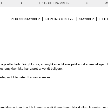
ETT
FRI FRAKT FRA 299 KR
MV
PIERCINGSMYKKER
PIERCING UTSTYR
SMYKKER
ETTE
0 dage efter køb. Sørg blot for, at smykkerne ikke er pakket ud af emballagen. 
deres smykker ikke har været anvendt tidligere.
de produkter retur til vores adresse:
kkerne kom i og luk kuverten godt til med tape. Har du ikke kuverten, er d